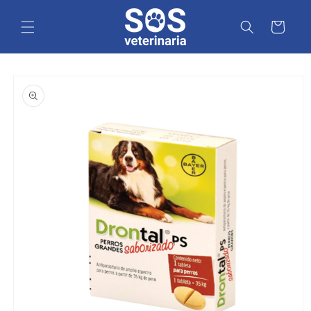
Ir
directamente
Carrito
al contenido
Ir
directamente
a la
información
del producto