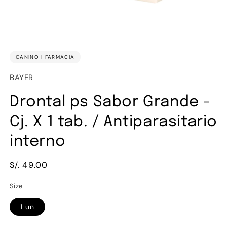
Abrir
elemento
CANINO | FARMACIA
multimedia
1
en
BAYER
una
ventana
modal
Drontal ps Sabor Grande -
Cj. X 1 tab. / Antiparasitario
interno
Precio
S/. 49.00
habitual
Size
1 un